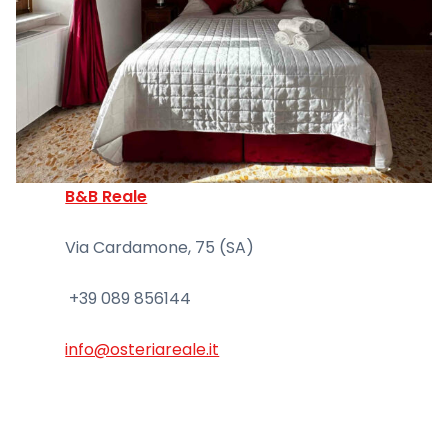
B&B Reale
Via Cardamone, 75 (SA)
+39 089 856144
info@osteriareale.it