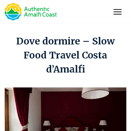
Open
se main menu
Skip
to
Dove dormire – Slow
content
Food Travel Costa
d’Amalfi