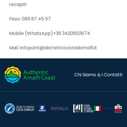
recapiti
Fisso: 089 87 45 57
Mobile (WhatsApp)+39 3420602674
Mail: infopoint@distrettocostadamalfi.it
Chi Siamo & i Contatti