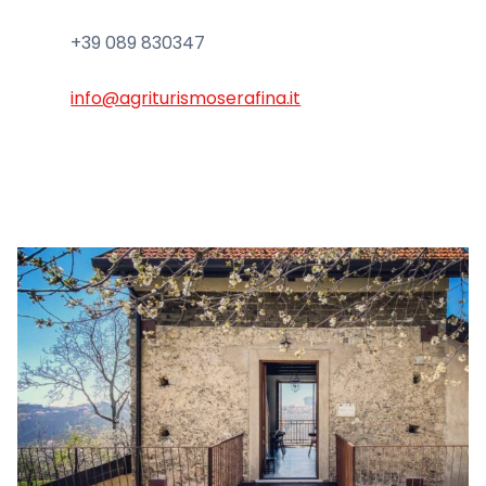
+39 089 830347
info@agriturismoserafina.it