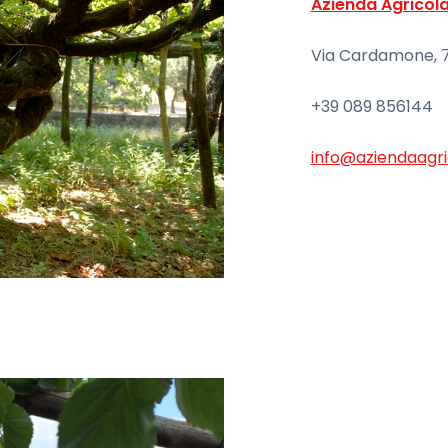
Azienda Agricol
Via Cardamone, 7
+39 089 856144
info@aziendaagric