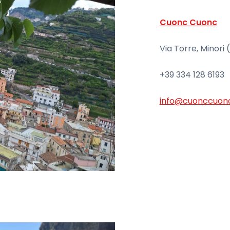
Cuonc Cuonc
Via Torre, Minori 
+39 334 128 6193
info@cuonccuonc