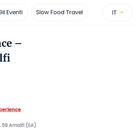
Gli Eventi
Slow Food Travel
IT
nce –
fi
perience
, 59 Amalfi (SA)