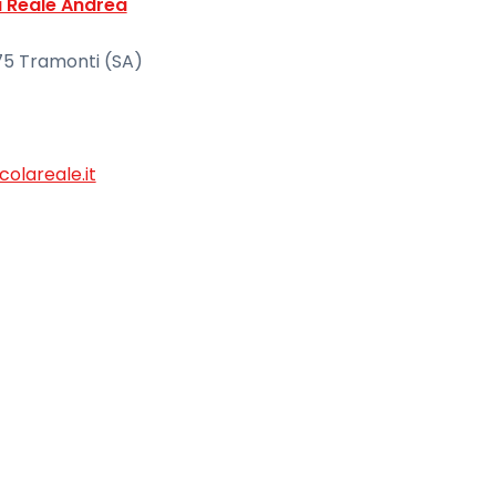
a Reale Andrea
5 Tramonti (SA)
olareale.it