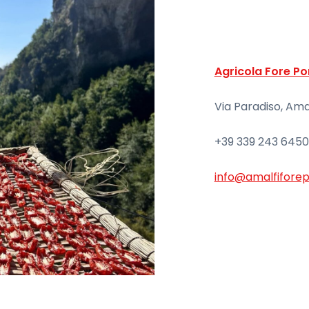
Agricola Fore Po
Via Paradiso, Ama
+39 339 243 6450
info@amalfifore