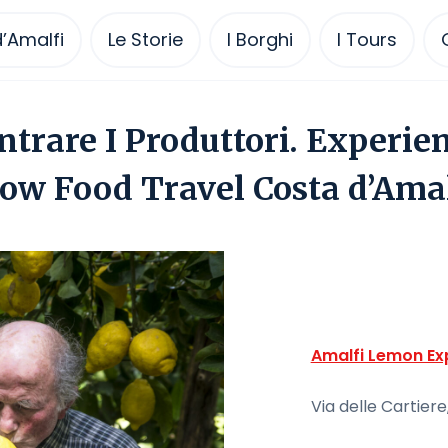
’Amalfi
Le Storie
I Borghi
I Tours
ntrare I Produttori. Experie
low Food Travel Costa d’Amal
Amalfi Lemon Ex
Via delle Cartiere