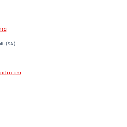
rta
lfi (SA)
porta.com