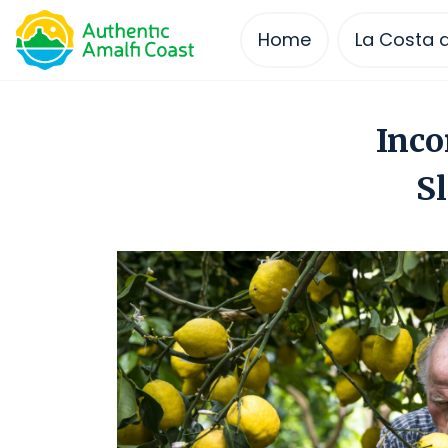
Home
La Costa d
Skip
to
Inco
content
S