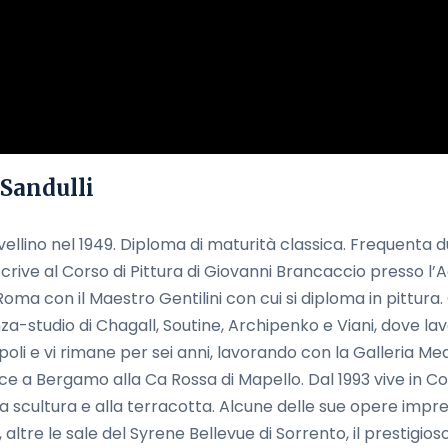
 Sandulli
ellino nel 1949. Diploma di maturità classica. Frequenta du
iscrive al Corso di Pittura di Giovanni Brancaccio presso l’
Roma con il Maestro Gentilini con cui si diploma in pittura. 
nza-studio di Chagall, Soutine, Archipenko e Viani, dove la
poli e vi rimane per sei anni, lavorando con la Galleria M
risce a Bergamo alla Ca Rossa di Mapello. Dal 1993 vive in C
la scultura e alla terracotta. Alcune delle sue opere imprez
altre le sale del Syrene Bellevue di Sorrento, il prestigioso