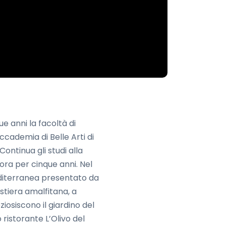
e anni la facoltà di
Accademia di Belle Arti di
Continua gli studi alla
vora per cinque anni. Nel
editerranea presentato da
ostiera amalfitana, a
iosiscono il giardino del
 ristorante L’Olivo del