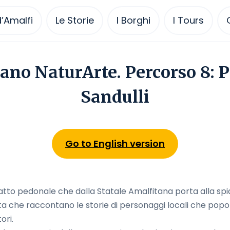
’Amalfi
Le Storie
I Borghi
I Tours
ano NaturArte. Percorso 8: 
Sandulli
Go to English version
 tratto pedonale che dalla Statale Amalfitana porta alla spi
tta che raccontano le storie di personaggi locali che pop
ori.