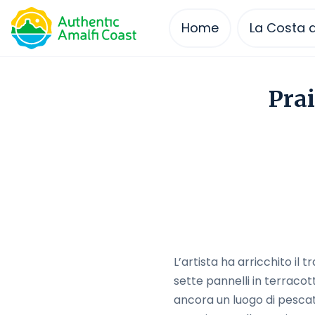
Home
La Costa d
Skip
to
Prai
content
L’artista ha arricchito il
sette pannelli in terraco
ancora un luogo di pescat