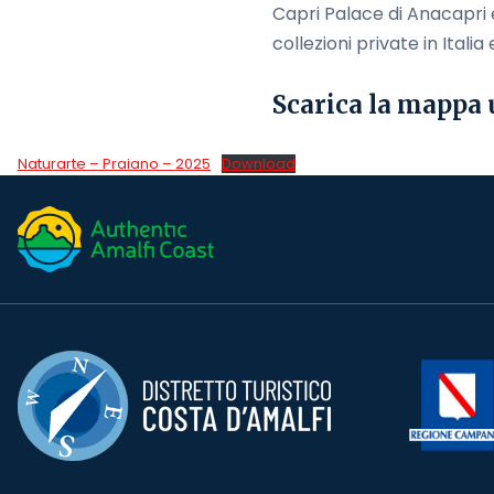
Capri Palace di Anacapri e 
collezioni private in Italia 
Scarica la mappa 
Naturarte – Praiano – 2025
Download