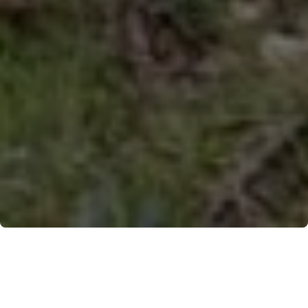
Il cuore antico della Costiera amalfitana svelato
dal trekking dedicato alla memoria delle impavide
portatrici di limoni. Il sentiero delle Formichelle,