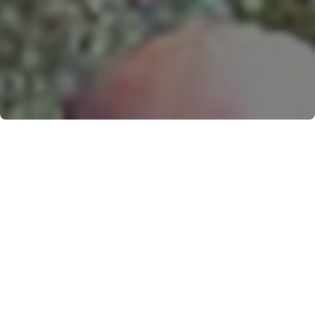
I siti rupestri: prime forme d’insediamento in
Costa d’Amalfi
12 febbraio 2021, di Raffaele Ferraioli – Repost 4
giugno 2025
L’eremo di Santa Barbara a Furore
Venivano chiamate le
Sante venute dal mare
e il