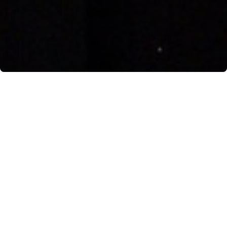
Lo spettacolo che meglio di qualsiasi altro racconta
la magia del Natale in Costiera Amalfitana: la
calata
della stella
dal Monte Aureo di
Atrani
, salutata dallo
spettacolo pirotecnico di Senatore Fireworks.
Allo scoccare
della
mezzanotte
del 24 dicembre 2022, le mille luci colorate del borgo
presepe si sono spente per accompagnare la
discesa della cometa di bengala fino al terrazzo