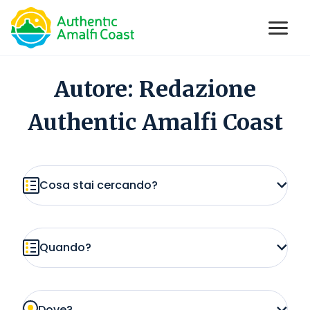
Open
se main menu
Skip
to
Autore:
Redazione
content
Authentic Amalfi Coast
Cosa stai cercando?
Quando?
Dove?