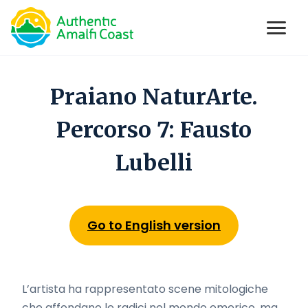
Open
se main menu
Skip
to
Praiano NaturArte.
content
Percorso 7: Fausto
Lubelli
Go to English version
L’artista ha rappresentato scene mitologiche
che affondano le radici nel mondo omerico, ma