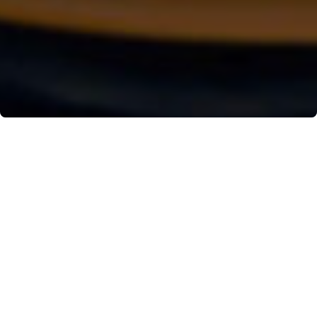
DIARIO DI BORDO DELLE DITIRAMBO NIGHTS – 2
LUGLIO 2025: STARDUST
Mercoledì 25 giugno: 8 giorni prima della
Ditirambo Night. Ore 09.46 – Di Emilia Filocamo
Ci risiamo. L’appuntamento si rinnova e la sensazione
è piacevole, di ansia e attesa.