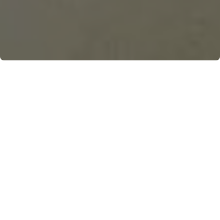
Dalle bellezze artistico-religiose a quelle
paesaggistiche fino all’artigianato locale, cosa
vedere nella prima Repubblica Marinara.
14 Aprile 2023, di Anna Volpicelli, foto di Salvatore
Guadagno
Sicuramente è una delle destinazioni più gettonate
dal turismo nazionale ed internazionale.
Amalfi
,
prima
Repubblica Marinara
, da secoli incanta per le