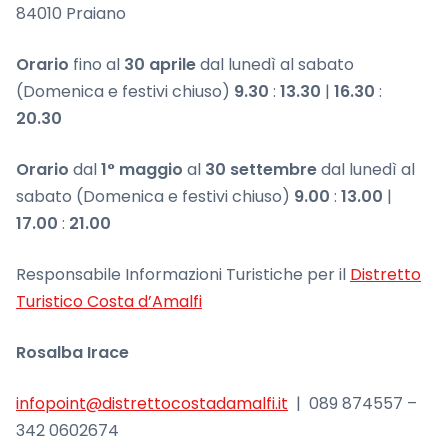
84010 Praiano
Orario
fino al
30 aprile
dal lunedì al sabato
(Domenica e festivi chiuso)
9.30
:
13.30
|
16.30
:
20.30
Orario
dal
1° maggio
al
30 settembre
dal lunedì al
sabato (Domenica e festivi chiuso)
9.00
:
13.00
|
17.00
:
21.00
Responsabile Informazioni Turistiche per il
Distretto
Turistico Costa d’Amalfi
Rosalba Irace
infopoint@distrettocostadamalfi.it
| 089 874557 –
342 0602674